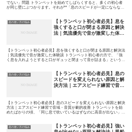
でない」問題 トランペットを始めてしばらくすると、多くの初心者
が同じ壁にぶつかります。それが**「息のスピードが一定にならな
い」**という悩みです。私自身もトランペットを始めたば...
【トランペット初心者必見】息を
息の使い方の悩み
強くすると口が閉まる原因と解決
法｜気流優先で音が激変した体験
談
【トランペット初心者必見】息を強くすると口が閉まる原因と解決法
｜気流優先で音が激変した体験談 トランペット初心者の方で、「強
く息を入れようとすると口がギュッと閉まって音が詰まる」という悩
みを抱えていませんか。私自身、トランペットを始めた頃、...
【トランペット初心者必見】息の
息の使い方の悩み
スピードを変えられない原因と解
決方法｜エアスピード練習で音
域・音質が劇的改善
【トランペット初心者必見】息のスピードを変えられない原因と解決
方法｜エアスピード練習で音域・音質が劇的改善 トランペットを始
めたばかりの頃、「同じ息で吹いているはずなのに高音が出ない」
「強く吹いているのに音が太くならない」「先生から“息のス...
【トランペット初心者必見】強い
息の使い方の悩み
息が出せない原因と解決法｜風船