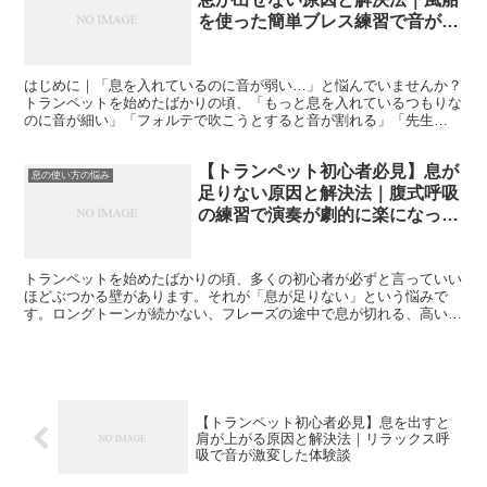
を使った簡単ブレス練習で音が激
変しました
はじめに｜「息を入れているのに音が弱い…」と悩んでいませんか？
トランペットを始めたばかりの頃、「もっと息を入れているつもりな
のに音が細い」「フォルテで吹こうとすると音が割れる」「先生
に“息が弱い”と言われるけど、どうすればいいかわからない...
【トランペット初心者必見】息が
息の使い方の悩み
足りない原因と解決法｜腹式呼吸
の練習で演奏が劇的に楽になった
体験談
トランペットを始めたばかりの頃、多くの初心者が必ずと言っていい
ほどぶつかる壁があります。それが「息が足りない」という悩みで
す。ロングトーンが続かない、フレーズの途中で息が切れる、高い音
になると一気に苦しくなる。私自身も、まさにこの悩みに長い...
【トランペット初心者必見】息を出すと
肩が上がる原因と解決法｜リラックス呼
吸で音が激変した体験談