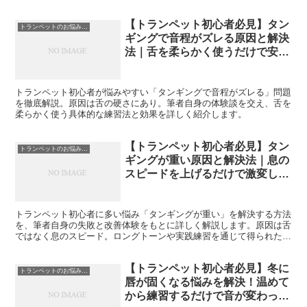
【トランペット初心者必見】タン
トランペットのお悩み解決
ギングで音程がズレる原因と解決
法｜舌を柔らかく使うだけで安定
した音になる
トランペット初心者が悩みやすい「タンギングで音程がズレる」問題
を徹底解説。原因は舌の硬さにあり。筆者自身の体験談を交え、舌を
柔らかく使う具体的な練習法と効果を詳しく紹介します。
【トランペット初心者必見】タン
トランペットのお悩み解決
ギングが重い原因と解決法｜息の
スピードを上げるだけで激変した
私の体験談
トランペット初心者に多い悩み「タンギングが重い」を解決する方法
を、筆者自身の失敗と改善体験をもとに詳しく解説します。原因は舌
ではなく息のスピード。ロングトーンや実践練習を通じて得られた効
果を紹介します。
【トランペット初心者必見】冬に
トランペットのお悩み解決
唇が固くなる悩みを解決！温めて
から練習するだけで音が変わった