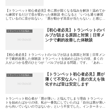
体験談
【トランペット初心者必見】冬に唇が固くなる悩みを解決！温めてか
ら練習するだけで音が変わった体験談 冬になると「いつも通り練習
しているのに音が出ない」「唇が動かず高音が当たらない」と感じた
ことはありませんか。トランペット初心者の方から特に多い...
【初心者必見】トランペットのバ
トランペットのお悩み解決
ルブが詰まる原因と対策｜日常メ
ンテで劇的改善した体験談
【初心者必見】トランペットのバルブが詰まる原因と対策｜日常メン
テで劇的改善した体験談 トランペットを始めたばかりの頃、多くの
人がぶつかる壁のひとつが「バルブが詰まる問題」です。 「あれ？
さっきまで普通に押せてたのに急に戻らない…」 「演奏中...
【トランペット初心者必見】唇が
トランペットのお悩み解決
薄くて不安な人へ｜息の支えを強
化すれば音は安定します
トランペット初心者が「唇が薄い」と悩んでしまう理由 トランペッ
トを始めたばかりの頃、私が一番気にしていたのは「自分は唇が薄い
から向いていないのではないか」という不安でした。インターネット
や動画でプロ奏者を見ると、唇が厚くてしっかりしている人...