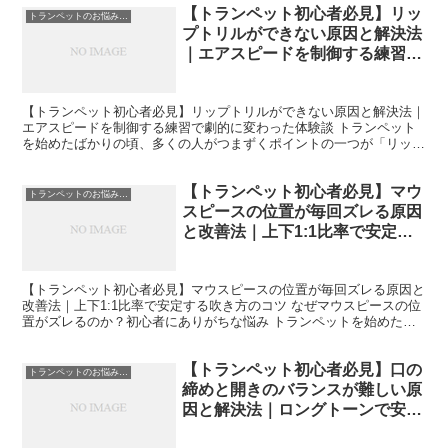
【トランペット初心者必見】リッ
トランペットのお悩み解決
プトリルができない原因と解決法
｜エアスピードを制御する練習で
劇的に変わった体験談
【トランペット初心者必見】リップトリルができない原因と解決法｜
エアスピードを制御する練習で劇的に変わった体験談 トランペット
を始めたばかりの頃、多くの人がつまずくポイントの一つが「リップ
トリルがうまくできない」という悩みです。音が揺れない、...
【トランペット初心者必見】マウ
トランペットのお悩み解決
スピースの位置が毎回ズレる原因
と改善法｜上下1:1比率で安定す
る吹き方のコツ
【トランペット初心者必見】マウスピースの位置が毎回ズレる原因と
改善法｜上下1:1比率で安定する吹き方のコツ なぜマウスピースの位
置がズレるのか？初心者にありがちな悩み トランペットを始めたば
かりのころ、私が最初にぶつかった壁が「マウスピース...
【トランペット初心者必見】口の
トランペットのお悩み解決
締めと開きのバランスが難しい原
因と解決法｜ロングトーンで安定
した音を手に入れる方法