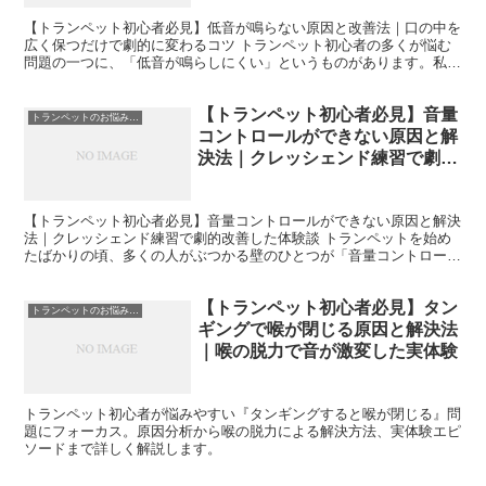
【トランペット初心者必見】低音が鳴らない原因と改善法｜口の中を
広く保つだけで劇的に変わるコツ トランペット初心者の多くが悩む
問題の一つに、「低音が鳴らしにくい」というものがあります。私自
身、トランペットを始めたばかりの頃は、スケール練習で低...
【トランペット初心者必見】音量
トランペットのお悩み解決
コントロールができない原因と解
決法｜クレッシェンド練習で劇的
改善した体験談
【トランペット初心者必見】音量コントロールができない原因と解決
法｜クレッシェンド練習で劇的改善した体験談 トランペットを始め
たばかりの頃、多くの人がぶつかる壁のひとつが「音量コントロー
ル」です。 「小さく吹こうとしても音がスカスカになる」「...
【トランペット初心者必見】タン
トランペットのお悩み解決
ギングで喉が閉じる原因と解決法
｜喉の脱力で音が激変した実体験
トランペット初心者が悩みやすい『タンギングすると喉が閉じる』問
題にフォーカス。原因分析から喉の脱力による解決方法、実体験エピ
ソードまで詳しく解説します。