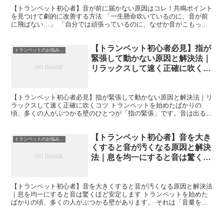
【トランペット初心者】音が前に届かない原因はコレ！共鳴ポイント
を見つけて劇的に改善する方法 「一生懸命吹いているのに、音が前
に飛ばない…」 「自分では頑張っているのに、なぜか音がこもって
聞こえる…」 トランペット初心者の方が必ずと言っていい...
【トランペット初心者必見】指が
トランペットのお悩み解決
緊張して動かない原因と解決法｜
リラックスして速く正確に吹くコ
ツ
【トランペット初心者必見】指が緊張して動かない原因と解決法｜リ
ラックスして速く正確に吹くコツ トランペットを始めたばかりの
頃、多くの人がぶつかる壁のひとつが「指の緊張」です。音は出るよ
うになってきたのに、いざフレーズを吹こうとすると指がガチ...
【トランペット初心者】音を大き
トランペットのお悩み解決
くすると音が汚くなる原因と解決
法｜息を均一にすると音は驚くほ
ど安定します
【トランペット初心者】音を大きくすると音が汚くなる原因と解決法
｜息を均一にすると音は驚くほど安定します トランペットを始めた
ばかりの頃、多くの人がぶつかる壁があります。 それは「音量を上
げると音が汚くなる問題」です。 私もまさにこの壁にぶつ...