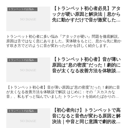
【トランペット初心者必見】アタ
トランペットのお悩み解決
ックが硬い原因と解決法｜息から
先に動かすだけで音が激変した体
験談
トランペット初心者に多い悩み『アタックが硬い』問題を徹底解説。
原因は舌ではなく息にありました。実体験をもとに、息から先に動か
す吹き方でどのように音が変わったのかを詳しく紹介します。
【トランペット初心者】音が薄い
トランペットのお悩み解決
原因は“息の密度”だった！劇的に
音が太くなる改善方法を体験談で
解説
【トランペット初心者】音が薄い原因は“息の密度”だった！劇的に音
が太くなる改善方法を体験談で解説 はじめに：その「スカスカな
音」、私もずっと悩んでいました トランペットを始めたばかりの
頃、「なんだか音が軽い」「プロみたいな太い音にならない」...
【初心者向け】トランペットで高
トランペットのお悩み解決
音になると音色が変わる原因と解
決法｜中音と同じ意識で劇的改善
した体験談